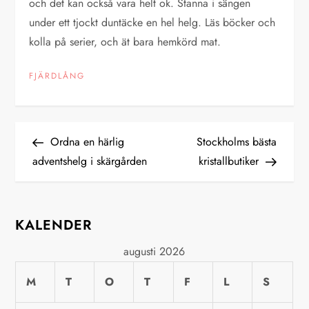
och det kan också vara helt ok. Stanna i sängen
under ett tjockt duntäcke en hel helg. Läs böcker och
kolla på serier, och ät bara hemkörd mat.
FJÄRDLÅNG
I
Previous
Next
Ordna en härlig
Stockholms bästa
Post
Post
adventshelg i skärgården
kristallbutiker
n
l
KALENDER
ä
augusti 2026
g
M
T
O
T
F
L
S