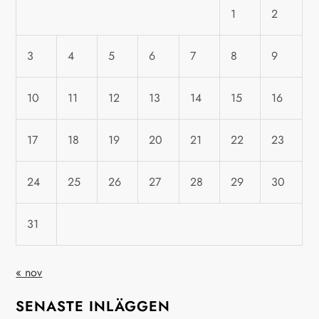
g
1
2
s
3
4
5
6
7
8
9
n
a
10
11
12
13
14
15
16
v
17
18
19
20
21
22
23
i
24
25
26
27
28
29
30
g
31
e
r
« nov
i
SENASTE INLÄGGEN