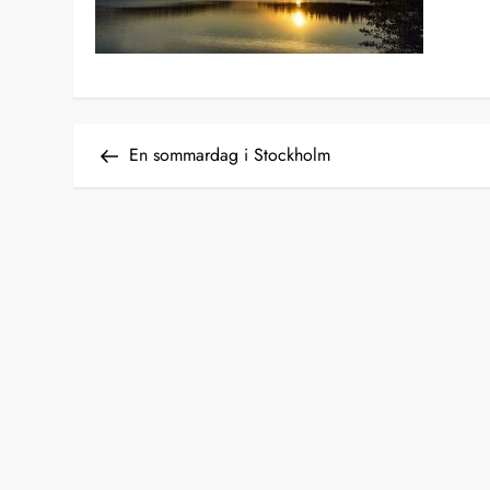
I
Previous
En sommardag i Stockholm
Post
n
l
ä
g
g
s