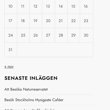
10
11
12
13
14
15
16
17
18
19
20
21
22
23
24
25
26
27
28
29
30
31
« nov
SENASTE INLÄGGEN
Att Besöka Naturreservatet
Besök Stockholms Mysigaste Caféer