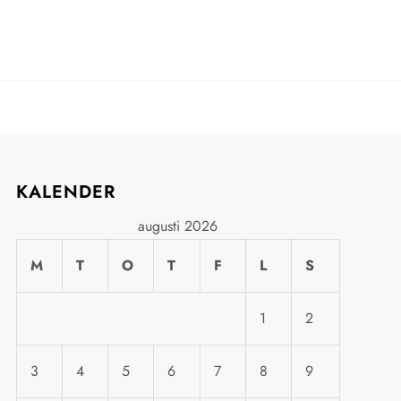
KALENDER
augusti 2026
M
T
O
T
F
L
S
1
2
3
4
5
6
7
8
9