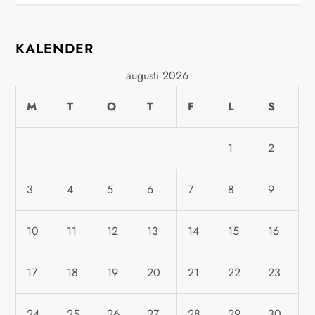
n
l
KALENDER
ä
augusti 2026
g
M
T
O
T
F
L
S
g
1
2
s
3
4
5
6
7
8
9
n
a
10
11
12
13
14
15
16
v
17
18
19
20
21
22
23
i
24
25
26
27
28
29
30