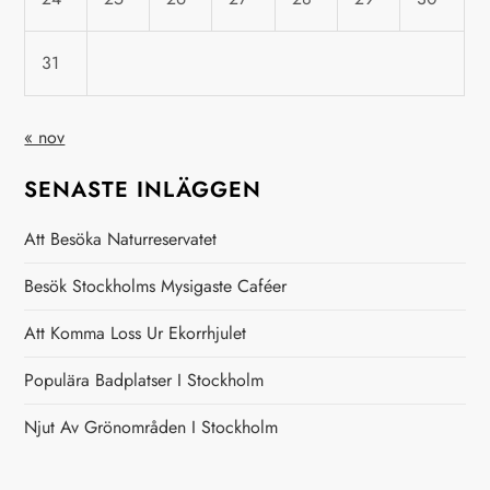
g
31
e
r
« nov
i
SENASTE INLÄGGEN
n
Att Besöka Naturreservatet
g
Besök Stockholms Mysigaste Caféer
Att Komma Loss Ur Ekorrhjulet
Populära Badplatser I Stockholm
Njut Av Grönområden I Stockholm