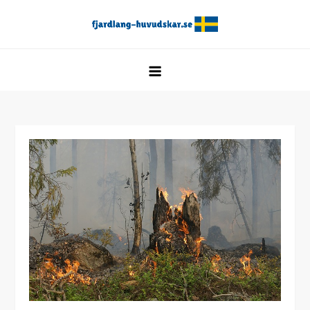
Skip
to
Fjardlang-huvudskar.se
content
Fjardlang-huvudskar.se