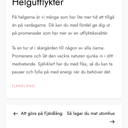
Helgutflykter
På helgerna är vi många som har lite mer tid att tillgå
än på vardagarna. Då kan du med fördel ge dig ut
på promenader som har mer av en utflyktskaraktär.
Ta en tur ut i skärgården till någon av alla öarna.
Promenera och låt den vackra naturen sjunka in i ditt
medvetande. Självklart har du med fika, så du kan ta
pauser och fylla på med energi när du behöver det.
FJÄRDLÅNG
I
Previous
Next
Att göra på Fjärdlång
Så lagar du mat utomhus
Post
Post